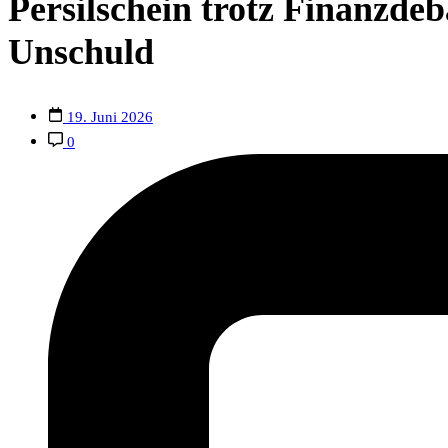
Persilschein trotz Finanzde
Unschuld
19. Juni 2026
0