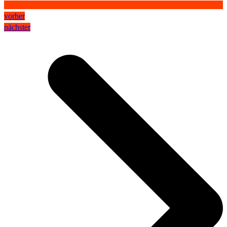
vorher
nächster