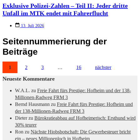
Exklusive Polizei-Zahlen – Teil II: Jeder dritte
Unfall im MTK endet mit Fahrerflucht
13. Juli 2026
Seitennummerierung der
Beiträge
1
2
3
…
16
nächster
Neueste Kommentare
W.A.L.
zu
Freie Fahrt fürs Prestige: Hofheim und der 138-
Millionen-Radweg FRM 3
Bernd Hausmann
zu
Freie Fahrt fürs Prestige: Hofheim und
der 138-Millionen-Radweg FRM 3
Dieter
zu
Bürokratieabbau auf Hofheimerisch: Ersthund wird
30% teurer
Ron
zu
Nächste Hiobsbotschaft: Die Gewerbesteuer bricht
ein – neues Millionenloch in Hofheim