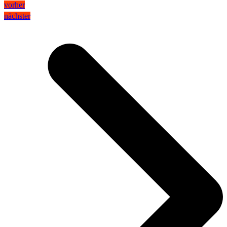
vorher
nächster