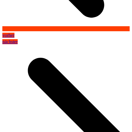
vorher
nächster