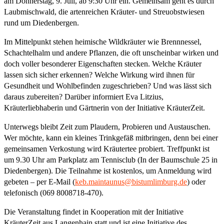
am Donnerstag, 9. Juli, ab 9:30 Uhr ein. Gemeinsam geht es durch
Laubmischwald, die artenreichen Kräuter- und Streuobstwiesen
rund um Diedenbergen.
Im Mittelpunkt stehen heimische Wildkräuter wie Brennnessel,
Schachtelhalm und andere Pflanzen, die oft unscheinbar wirken und
doch voller besonderer Eigenschaften stecken. Welche Kräuter
lassen sich sicher erkennen? Welche Wirkung wird ihnen für
Gesundheit und Wohlbefinden zugeschrieben? Und was lässt sich
daraus zubereiten? Darüber informiert Eva Litzius,
Kräuterliebhaberin und Gärtnerin von der Initiative KräuterZeit.
Unterwegs bleibt Zeit zum Plaudern, Probieren und Austauschen.
Wer möchte, kann ein kleines Trinkgefäß mitbringen, denn bei einer
gemeinsamen Verkostung wird Kräutertee probiert. Treffpunkt ist
um 9.30 Uhr am Parkplatz am Tennisclub (In der Baumschule 25 in
Diedenbergen). Die Teilnahme ist kostenlos, um Anmeldung wird
gebeten – per E-Mail (
keb.maintaunus@bistumlimburg.de
) oder
telefonisch (069 8008718-470).
Die Veranstaltung findet in Kooperation mit der Initiative
KräuterZeit aus Langenhain statt und ist eine Initiative des