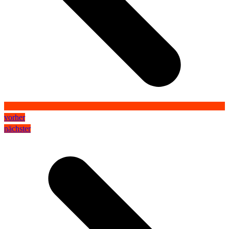
vorher
nächster