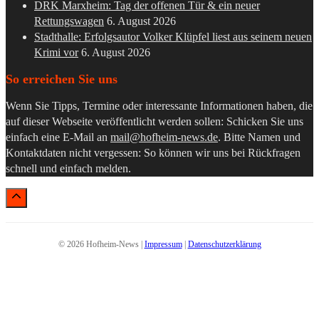
DRK Marxheim: Tag der offenen Tür & ein neuer
Rettungswagen
6. August 2026
Stadthalle: Erfolgsautor Volker Klüpfel liest aus seinem neuen
Krimi vor
6. August 2026
So erreichen Sie uns
Wenn Sie Tipps, Termine oder interessante Informationen haben, die
auf dieser Webseite veröffentlicht werden sollen: Schicken Sie uns
einfach eine E-Mail an
mail@hofheim-news.de
. Bitte Namen und
Kontaktdaten nicht vergessen: So können wir uns bei Rückfragen
schnell und einfach melden.
© 2026 Hofheim-News |
Impressum
|
Datenschutzerklärung