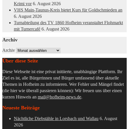
Krimi vor
6. August 2026
VHS Main-Taunus-Kreis bietet Kurs für Goldschmieden an
6. August 2026
Turnabteilung des TV 1860 Hofheim veranstaltet Flohmarkt
mit Turnercafé
6. August 2026
Archiv
Archiv
Über diese Seite
Diese Webseite ist eine privat initiierte, unabhängige Plattform. Ihr
Ziel es ist, alle Bürgerinnen und Bürger umfassend über aktuelle
Themen in Hofheim zu informieren. Wer Fehler und Mängel findet
(die hier wie überall passieren können): Wir freuen uns über einen
kurzen Hinweis an
mail@hofheim-news.de
.
Neueste Beiträge
Nächtliche Diebstähle in Lorsbach und Wallau
6. August
2026