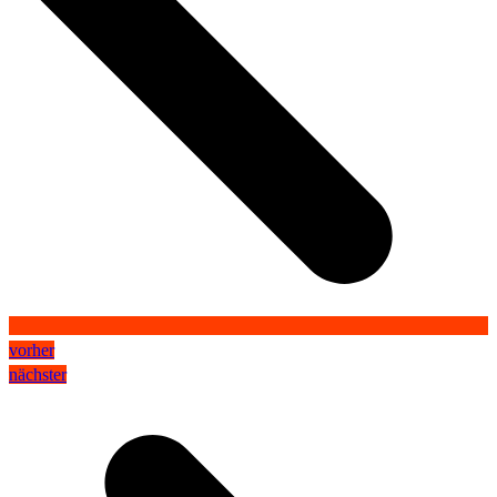
vorher
nächster