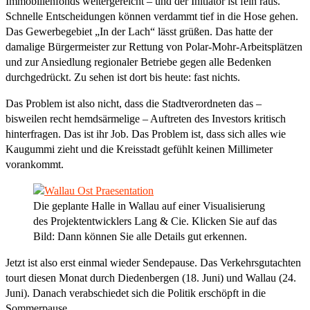
Immobilienfonds weitergereicht – und der Initiator ist fein raus.
Schnelle Entscheidungen können verdammt tief in die Hose gehen.
Das Gewerbegebiet „In der Lach“ lässt grüßen. Das hatte der
damalige Bürgermeister zur Rettung von Polar-Mohr-Arbeitsplätzen
und zur Ansiedlung regionaler Betriebe gegen alle Bedenken
durchgedrückt. Zu sehen ist dort bis heute: fast nichts.
Das Problem ist also nicht, dass die Stadtverordneten das –
bisweilen recht hemdsärmelige – Auftreten des Investors kritisch
hinterfragen. Das ist ihr Job. Das Problem ist, dass sich alles wie
Kaugummi zieht und die Kreisstadt gefühlt keinen Millimeter
vorankommt.
Die geplante Halle in Wallau auf einer Visualisierung
des Projektentwicklers Lang & Cie. Klicken Sie auf das
Bild: Dann können Sie alle Details gut erkennen.
Jetzt ist also erst einmal wieder Sendepause. Das Verkehrsgutachten
tourt diesen Monat durch Diedenbergen (18. Juni) und Wallau (24.
Juni). Danach verabschiedet sich die Politik erschöpft in die
Sommerpause.