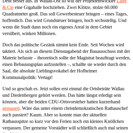
Deut besser aus. In Wallau-Ost III will der Projektentwickler
Lang
& Cie
eine Gigahalle hochziehen. Zwei Klötze, stolze 60.000
Quadratmeter groß. Das soll Gewerbesteuer bringen – eines Tages,
hoffentlich. Das wird Grundsteuer bringen, hoch sechsstellig. Und
wenn die Stadt dann noch ein eigenes Areal in dem Gebiet
versilbert, winken Millionen.
Doch das politische Gezänk nimmt kein Ende. Seit Wochen wird
taktiert. Als sich an diesem Dienstagabend der Bauausschuss mit der
Materie befasste – theoretisch sollte der Magistrat beauftragt werden,
einen Bebauungsplan aufzustellen –, schallte sie wieder durch den
Saal, die absolute Lieblingsvokabel der Hofheimer
Kommunalpolitik: Vertagt!
Und so geschah es. Jetzt sollen erst einmal die Ortsbeiräte Wallau
und Diedenbergen gehört werden. Das hätte längst erledigt sein
können, aber die beiden CDU-Ortsvorsteher hatten kurzerhand
gemauert
. Wäre das unter einem christdemokratischen Rathauschef
auch passiert? Kaum. Aber so konnte man der aktuellen
Rathausspitze so kurz vor den Ferien noch ein kleines Knöllchen
verpassen. Der gemeine Vorstädter will schließlich auch mal seinen