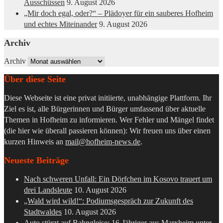
Ausschüssen
9. August 2026
„Mir doch egal, oder?“ – Plädoyer für ein sauberes Hofheim
und echtes Miteinander
9. August 2026
Archiv
Archiv
Über diese Seite
Diese Webseite ist eine privat initiierte, unabhängige Plattform. Ihr
Ziel es ist, alle Bürgerinnen und Bürger umfassend über aktuelle
Themen in Hofheim zu informieren. Wer Fehler und Mängel findet
(die hier wie überall passieren können): Wir freuen uns über einen
kurzen Hinweis an
mail@hofheim-news.de
.
Neueste Beiträge
Nach schweren Unfall: Ein Dörfchen im Kosovo trauert um
drei Landsleute
10. August 2026
„Wald wird wild!“: Podiumsgespräch zur Zukunft des
Stadtwaldes
10. August 2026
Auto stürzt auf Bahngleise: 16-Jähriger aus Marxheim unter