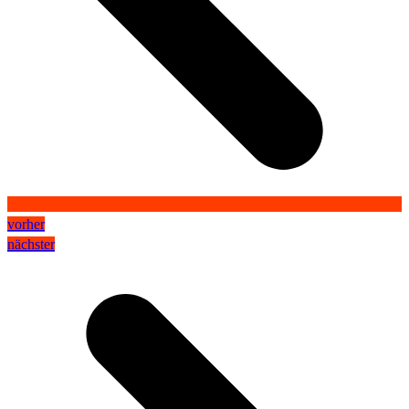
vorher
nächster