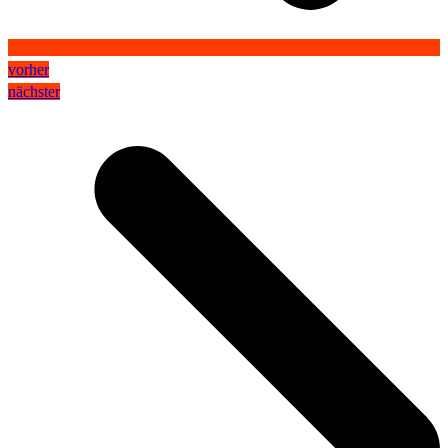
vorher
nächster