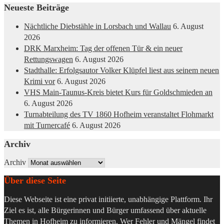
Neueste Beiträge
Nächtliche Diebstähle in Lorsbach und Wallau
6. August
2026
DRK Marxheim: Tag der offenen Tür & ein neuer
Rettungswagen
6. August 2026
Stadthalle: Erfolgsautor Volker Klüpfel liest aus seinem neuen
Krimi vor
6. August 2026
VHS Main-Taunus-Kreis bietet Kurs für Goldschmieden an
6. August 2026
Turnabteilung des TV 1860 Hofheim veranstaltet Flohmarkt
mit Turnercafé
6. August 2026
Archiv
Archiv
Über diese Seite
Diese Webseite ist eine privat initiierte, unabhängige Plattform. Ihr
Ziel es ist, alle Bürgerinnen und Bürger umfassend über aktuelle
Themen in Hofheim zu informieren. Wer Fehler und Mängel findet