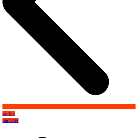
vorher
nächster