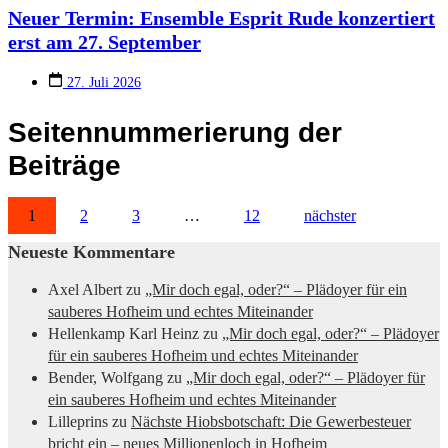
Neuer Termin: Ensemble Esprit Rude konzertiert
erst am 27. September
27. Juli 2026
Seitennummerierung der
Beiträge
1
2
3
…
12
nächster
Neueste Kommentare
Axel Albert
zu
„Mir doch egal, oder?“ – Plädoyer für ein
sauberes Hofheim und echtes Miteinander
Hellenkamp Karl Heinz
zu
„Mir doch egal, oder?“ – Plädoyer
für ein sauberes Hofheim und echtes Miteinander
Bender, Wolfgang
zu
„Mir doch egal, oder?“ – Plädoyer für
ein sauberes Hofheim und echtes Miteinander
Lilleprins
zu
Nächste Hiobsbotschaft: Die Gewerbesteuer
bricht ein – neues Millionenloch in Hofheim