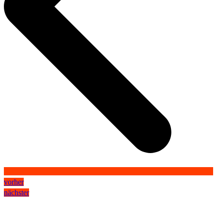
vorher
nächster