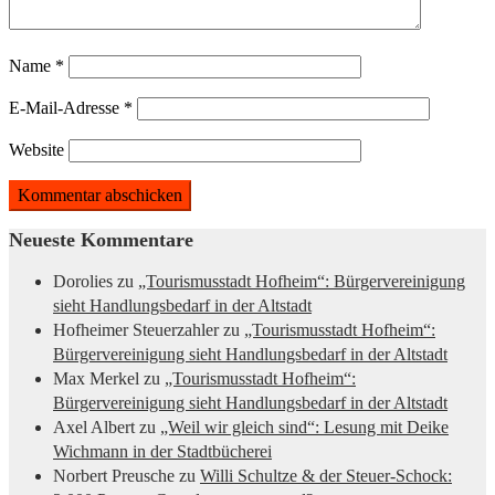
Name
*
E-Mail-Adresse
*
Website
Neueste Kommentare
Dorolies
zu
„Tourismusstadt Hofheim“: Bürgervereinigung
sieht Handlungsbedarf in der Altstadt
Hofheimer Steuerzahler
zu
„Tourismusstadt Hofheim“:
Bürgervereinigung sieht Handlungsbedarf in der Altstadt
Max Merkel
zu
„Tourismusstadt Hofheim“:
Bürgervereinigung sieht Handlungsbedarf in der Altstadt
Axel Albert
zu
„Weil wir gleich sind“: Lesung mit Deike
Wichmann in der Stadtbücherei
Norbert Preusche
zu
Willi Schultze & der Steuer-Schock: