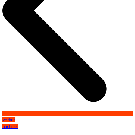
vorher
nächster