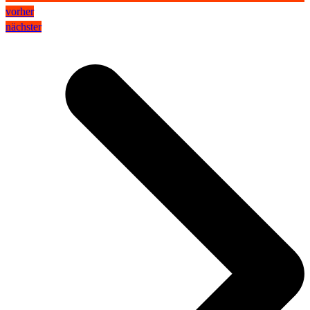
vorher
nächster