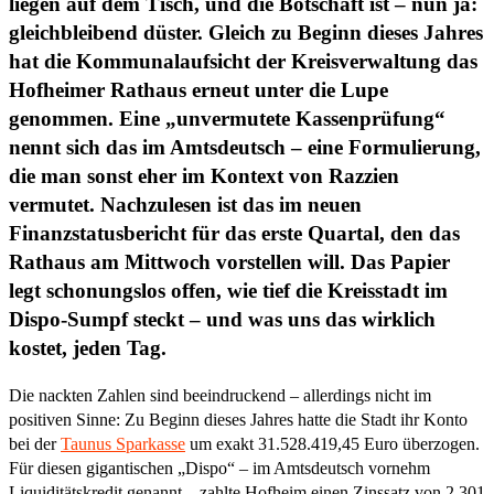
liegen auf dem Tisch, und die Botschaft ist – nun ja:
gleichbleibend düster. Gleich zu Beginn dieses Jahres
hat die Kommunalaufsicht der Kreisverwaltung das
Hofheimer Rathaus erneut unter die Lupe
genommen. Eine „unvermutete Kassenprüfung“
nennt sich das im Amtsdeutsch – eine Formulierung,
die man sonst eher im Kontext von Razzien
vermutet. Nachzulesen ist das im neuen
Finanzstatusbericht für das erste Quartal, den das
Rathaus am Mittwoch vorstellen will. Das Papier
legt schonungslos offen, wie tief die Kreisstadt im
Dispo-Sumpf steckt – und was uns das wirklich
kostet, jeden Tag.
Die nackten Zahlen sind beeindruckend – allerdings nicht im
positiven Sinne: Zu Beginn dieses Jahres hatte die Stadt ihr Konto
bei der
Taunus Sparkasse
um exakt 31.528.419,45 Euro überzogen.
Für diesen gigantischen „Dispo“ – im Amtsdeutsch vornehm
Liquiditätskredit genannt – zahlte Hofheim einen Zinssatz von 2,301