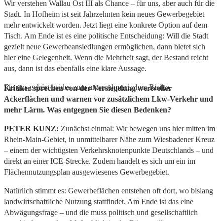
Wir verstehen Wallau Ost III als Chance – für uns, aber auch für die
Stadt. In Hofheim ist seit Jahrzehnten kein neues Gewerbegebiet
mehr entwickelt worden. Jetzt liegt eine konkrete Option auf dem
Tisch. Am Ende ist es eine politische Entscheidung: Will die Stadt
gezielt neue Gewerbeansiedlungen ermöglichen, dann bietet sich
hier eine Gelegenheit. Wenn die Mehrheit sagt, der Bestand reicht
aus, dann ist das ebenfalls eine klare Aussage.
Für uns gehört beides zum unternehmerischen Risiko.
Kritiker sprechen von der Versiegelung wertvoller
Ackerflächen und warnen vor zusätzlichem Lkw-Verkehr und
mehr Lärm. Was entgegnen Sie diesen Bedenken?
PETER KUNZ:
Zunächst einmal: Wir bewegen uns hier mitten im
Rhein-Main-Gebiet, in unmittelbarer Nähe zum Wiesbadener Kreuz
– einem der wichtigsten Verkehrsknotenpunkte Deutschlands – und
direkt an einer ICE-Strecke. Zudem handelt es sich um ein im
Flächennutzungsplan ausgewiesenes Gewerbegebiet.
Natürlich stimmt es: Gewerbeflächen entstehen oft dort, wo bislang
landwirtschaftliche Nutzung stattfindet. Am Ende ist das eine
Abwägungsfrage – und die muss politisch und gesellschaftlich