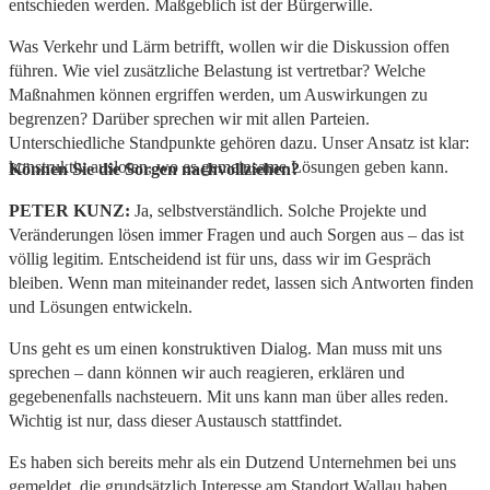
entschieden werden. Maßgeblich ist der Bürgerwille.
Was Verkehr und Lärm betrifft, wollen wir die Diskussion offen
führen. Wie viel zusätzliche Belastung ist vertretbar? Welche
Maßnahmen können ergriffen werden, um Auswirkungen zu
begrenzen? Darüber sprechen wir mit allen Parteien.
Unterschiedliche Standpunkte gehören dazu. Unser Ansatz ist klar:
konstruktiv ausloten, wo es gemeinsame Lösungen geben kann.
Können Sie die Sorgen nachvollziehen?
PETER KUNZ:
Ja, selbstverständlich. Solche Projekte und
Veränderungen lösen immer Fragen und auch Sorgen aus – das ist
völlig legitim. Entscheidend ist für uns, dass wir im Gespräch
bleiben. Wenn man miteinander redet, lassen sich Antworten finden
und Lösungen entwickeln.
Uns geht es um einen konstruktiven Dialog. Man muss mit uns
sprechen – dann können wir auch reagieren, erklären und
gegebenenfalls nachsteuern. Mit uns kann man über alles reden.
Wichtig ist nur, dass dieser Austausch stattfindet.
Es haben sich bereits mehr als ein Dutzend Unternehmen bei uns
gemeldet, die grundsätzlich Interesse am Standort Wallau haben.