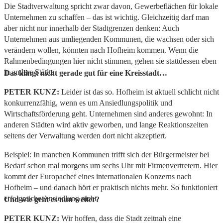
Die Stadtverwaltung spricht zwar davon, Gewerbeflächen für lokale
Unternehmen zu schaffen – das ist wichtig. Gleichzeitig darf man
aber nicht nur innerhalb der Stadtgrenzen denken: Auch
Unternehmen aus umliegenden Kommunen, die wachsen oder sich
verändern wollen, könnten nach Hofheim kommen. Wenn die
Rahmenbedingungen hier nicht stimmen, gehen sie stattdessen eben
in andere Städte.
Das klingt nicht gerade gut für eine Kreisstadt…
PETER KUNZ:
Leider ist das so. Hofheim ist aktuell schlicht nicht
konkurrenzfähig, wenn es um Ansiedlungspolitik und
Wirtschaftsförderung geht. Unternehmen sind anderes gewohnt: In
anderen Städten wird aktiv geworben, und lange Reaktionszeiten
seitens der Verwaltung werden dort nicht akzeptiert.
Beispiel: In manchen Kommunen trifft sich der Bürgermeister bei
Bedarf schon mal morgens um sechs Uhr mit Firmenvertretern. Hier
kommt der Europachef eines internationalen Konzerns nach
Hofheim – und danach hört er praktisch nichts mehr. So funktioniert
erfolgreiche Ansiedlung nicht.
Und wie geht es nun weiter?
PETER KUNZ:
Wir hoffen, dass die Stadt zeitnah eine