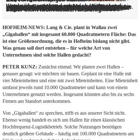
Wenig überraschend regt sich Widerstand: Landwirte und Naturschützer protestieren, während die Stadtkasse dringend Einnahmen benötigt. Peter Kunz, Vorstand bei Lang & Cie. und Entwickler des Projekts, äußert sich jetzt erstmals ausführlich in einem Interview zu seinen Plänen – und auch zu den Hürden, auf die er in Hofheim gestoßen ist. In ungewohnt deutlichen Worten kritisiert er die Arbeit im Rathaus: Unternehmen würden dort nicht angemessen behandelt – so etwas habe er bisher noch nicht erlebt. Hofheim sei aus seiner Sicht nicht konkurrenzfähig.
HOFHEIM-NEWS: Lang & Cie. plant in Wallau zwei
„Gigahallen“ mit insgesamt 60.000 Quadratmetern Fläche: Das
ist eine Größenordnung, die es in Hofheim bislang nicht gibt.
Was genau soll dort entstehen – für welche Art von
Unternehmen sind solche Hallen gedacht?
PETER KUNZ:
Zunächst einmal: Wir planen zwei Hallen –
genauer gesagt: wir möchten sie bauen. Geplant ist eine Halle mit
vier Mieteinheiten und eine mit zwei Mieteinheiten. Eine Mieteinheit
umfasst jeweils rund 10.000 Quadratmeter und kann von einem
Unternehmen genutzt werden. Insgesamt könnten also bis zu sechs
Firmen am Standort unterkommen.
Von „Gigahallen“ zu sprechen, trifft es aus unserer Sicht nicht.
Ebenso wenig handelt es sich um Hallen für einen klassischen
Hochfrequenz-Logistikbetrieb. Solche Nutzungen benötigen
deutlich größere Gebäude – häufig mit 100.000 Quadratmetern am