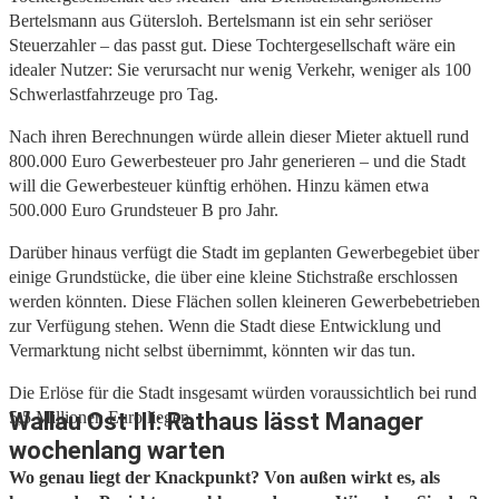
Bertelsmann aus Gütersloh. Bertelsmann ist ein sehr seriöser
Steuerzahler – das passt gut. Diese Tochtergesellschaft wäre ein
idealer Nutzer: Sie verursacht nur wenig Verkehr, weniger als 100
Schwerlastfahrzeuge pro Tag.
Nach ihren Berechnungen würde allein dieser Mieter aktuell rund
800.000 Euro Gewerbesteuer pro Jahr generieren – und die Stadt
will die Gewerbesteuer künftig erhöhen. Hinzu kämen etwa
500.000 Euro Grundsteuer B pro Jahr.
Darüber hinaus verfügt die Stadt im geplanten Gewerbegebiet über
einige Grundstücke, die über eine kleine Stichstraße erschlossen
werden könnten. Diese Flächen sollen kleineren Gewerbebetrieben
zur Verfügung stehen. Wenn die Stadt diese Entwicklung und
Vermarktung nicht selbst übernimmt, könnten wir das tun.
Die Erlöse für die Stadt insgesamt würden voraussichtlich bei rund
5,5 Millionen Euro liegen.
Wallau Ost III: Rathaus lässt Manager
wochenlang warten
Wo genau liegt der Knackpunkt? Von außen wirkt es, als