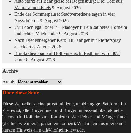
Auto stürzt auf Bahngleise bei Regensburg: Drei Tote aus
Main-Taunus-Kreis
9. August 2026
Ende der Sommerpause: Stadtverordnete tagen in vier
Ausschüssen
9. August 2026
„Mir doch egal, oder?“ – Plädoyer für ein sauberes Hofheim
und echtes Miteinander
9. August 2026
Nach Diedenbergener Kerb: 18-Jähriger mit Pfefferspray
attackiert
8. August 2026
Bürokratieabbau auf Hofheimerisch: Ersthund wird 30%
teurer
8. August 2026
Archiv
Archiv
Über diese Seite
Diese Webseite ist eine privat initiierte, unabhängige Plattform. Ihr
Ziel es ist, alle Bürgerinnen und Bürger umfassend über aktuelle
Themen in Hofheim zu informieren. Wer Fehler und Mängel findet
(die hier wie überall passieren können): Wir freuen uns über einen
kurzen Hinweis an
mail@hofheim-news.de
.