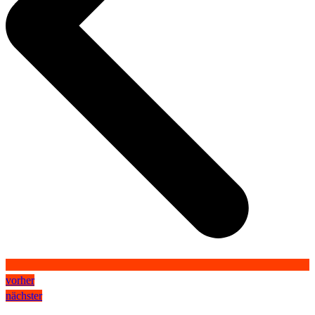
vorher
nächster