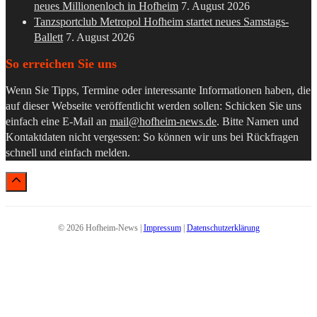
neues Millionenloch in Hofheim
7. August 2026
Tanzsportclub Metropol Hofheim startet neues Samstags-
Ballett
7. August 2026
So erreichen Sie uns
Wenn Sie Tipps, Termine oder interessante Informationen haben, die
auf dieser Webseite veröffentlicht werden sollen: Schicken Sie uns
einfach eine E-Mail an
mail@hofheim-news.de
. Bitte Namen und
Kontaktdaten nicht vergessen: So können wir uns bei Rückfragen
schnell und einfach melden.
© 2026 Hofheim-News |
Impressum
|
Datenschutzerklärung