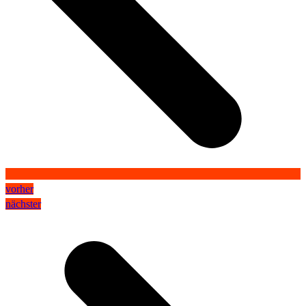
vorher
nächster