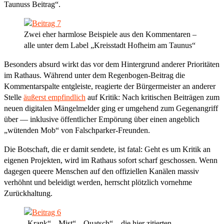
Taunuss Beitrag“.
Zwei eher harmlose Beispiele aus den Kommentaren –
alle unter dem Label „Kreisstadt Hofheim am Taunus“
Besonders absurd wirkt das vor dem Hintergrund anderer Prioritäten
im Rathaus. Während unter dem Regenbogen-Beitrag die
Kommentarspalte entgleiste, reagierte der Bürgermeister an anderer
Stelle
äußerst empfindlich
auf Kritik: Nach kritischen Beiträgen zum
neuen digitalen Mängelmelder ging er umgehend zum Gegenangriff
über — inklusive öffentlicher Empörung über einen angeblich
„wütenden Mob“ von Falschparker-Freunden.
Die Botschaft, die er damit sendete, ist fatal: Geht es um Kritik an
eigenen Projekten, wird im Rathaus sofort scharf geschossen. Wenn
dagegen queere Menschen auf den offiziellen Kanälen massiv
verhöhnt und beleidigt werden, herrscht plötzlich vornehme
Zurückhaltung.
„Krank“, „Mist“, „Quatsch“ – die hier zitierten