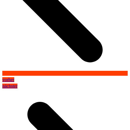
vorher
nächster