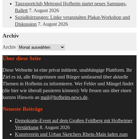
Tanzsportclub Metropol Hofheim startet neues Samstags-
Ballett
7. August 2026
Sozialkürzungen: Linke veranstalten Plakat-Workshop und
Diskussion
7. August 2026
Archiv
Archiv
Über diese Seite
Diese Webseite ist eine privat initiierte, unabhängige Plattform. Ihr
Ziel es ist, alle Bürgerinnen und Bürger umfassend über aktuelle
Themen in Hofheim zu informieren. Wer Fehler und Mängel findet
(die hier wie überall passieren können): Wir freuen uns über einen
kurzen Hinweis an
mail@hofheim-news.de
.
Neueste Beiträge
Demokratie-Event auf dem Großen Feldberg mit Hofheimer
Verstärkung
8. August 2026
Kunstverein und Urban Sketchers Rhein-Main laden zum