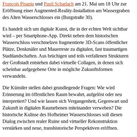
François Pisapia
und
Pauli Scharlach
am 21. Mai um 18 Uhr zur
Eröffnung einer Augmented-Reality-Installation am Wassergraben
des Alten Wasserschlosses ein (Burgstraße 30).
Es handelt sich um digitale Kunst, die in der echten Welt sichtbar
wird – per Smartphone-App. Direkt neben dem historischen
Wasserschloss verschmelzen fragmentierte 3D-Scans öffentlicher
Plätze, Denkmäler und Mauerreste zu digitalen, fast traumartigen
Stadtlandschaften. Aus brüchigen und teils verfallenen Strukturen
der Großstadt entstehen dabei virtuelle Collagen, in denen sich
scheinbar aufgegebene Orte in mögliche Zukunftsformen
verwandeln.
Die Künstler stellen dabei grundlegende Fragen: Wie wird
Erinnerung im öffentlichen Raum bewahrt, aufgelöst oder neu
interpretiert? Und wie lassen sich Vergangenheit, Gegenwart und
Zukunft in digitalen Raumebenen miteinander verweben? Die
historische Kulisse des Hofheimer Wasserschlosses soll diesen
Dialog zwischen realer Ruine und virtueller Rekonstruktion
verstärken und neue, transhistorische Perspektiven eröffnen.