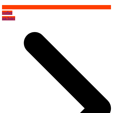
vorher
nächster