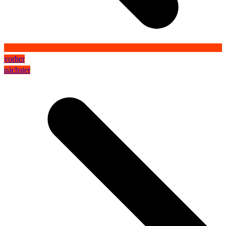
vorher
nächster