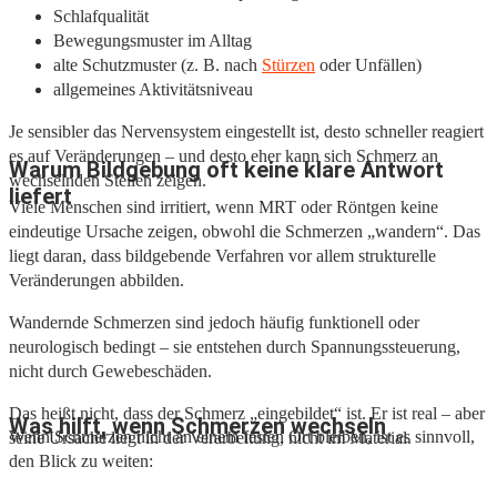
Schlafqualität
Bewegungsmuster im Alltag
alte Schutzmuster (z. B. nach
Stürzen
oder Unfällen)
allgemeines Aktivitätsniveau
Je sensibler das Nervensystem eingestellt ist, desto schneller reagiert
es auf Veränderungen – und desto eher kann sich Schmerz an
Warum Bildgebung oft keine klare Antwort
wechselnden Stellen zeigen.
liefert
Viele Menschen sind irritiert, wenn MRT oder Röntgen keine
eindeutige Ursache zeigen, obwohl die Schmerzen „wandern“. Das
liegt daran, dass bildgebende Verfahren vor allem strukturelle
Veränderungen abbilden.
Wandernde Schmerzen sind jedoch häufig funktionell oder
neurologisch bedingt – sie entstehen durch Spannungssteuerung,
nicht durch Gewebeschäden.
Das heißt nicht, dass der Schmerz „eingebildet“ ist. Er ist real – aber
Was hilft, wenn Schmerzen wechseln
Wenn Schmerzen nicht an einem festen Ort bleiben, ist es sinnvoll,
seine Ursache liegt in der Verarbeitung, nicht im Material.
den Blick zu weiten: