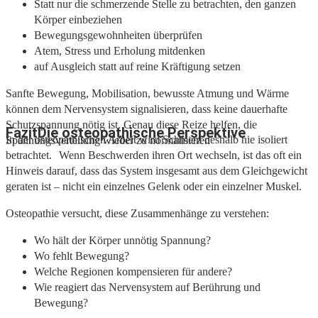
Statt nur die schmerzende Stelle zu betrachten, den ganzen
Körper einbeziehen
Bewegungsgewohnheiten überprüfen
Atem, Stress und Erholung mitdenken
auf Ausgleich statt auf reine Kräftigung setzen
Sanfte Bewegung, Mobilisation, bewusste Atmung und Wärme
können dem Nervensystem signalisieren, dass keine dauerhafte
Schutzspannung nötig ist. Genau diese Reize helfen, die
FazitDie osteopathische Perspektive
In der osteopathischen Arbeit wird Schmerz deshalb nie isoliert
Spannungsverteilung wieder zu normalisieren
betrachtet. Wenn Beschwerden ihren Ort wechseln, ist das oft ein
Hinweis darauf, dass das System insgesamt aus dem Gleichgewicht
geraten ist – nicht ein einzelnes Gelenk oder ein einzelner Muskel.
Osteopathie versucht, diese Zusammenhänge zu verstehen:
Wo hält der Körper unnötig Spannung?
Wo fehlt Bewegung?
Welche Regionen kompensieren für andere?
Wie reagiert das Nervensystem auf Berührung und
Bewegung?