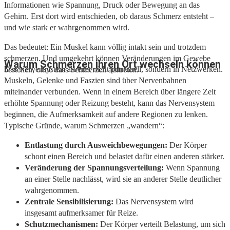
Informationen wie Spannung, Druck oder Bewegung an das
Gehirn. Erst dort wird entschieden, ob daraus Schmerz entsteht –
und wie stark er wahrgenommen wird.
Das bedeutet: Ein Muskel kann völlig intakt sein und trotzdem
schmerzen. Und umgekehrt können Veränderungen im Gewebe
Warum Schmerzen ihren Ort wechseln können
Das Nervensystem arbeitet nicht punktuell, sondern in Netzwerken.
bestehen, ohne dass Schmerzen auftreten.
Muskeln, Gelenke und Faszien sind über Nervenbahnen
miteinander verbunden. Wenn in einem Bereich über längere Zeit
erhöhte Spannung oder Reizung besteht, kann das Nervensystem
beginnen, die Aufmerksamkeit auf andere Regionen zu lenken.
Typische Gründe, warum Schmerzen „wandern“:
Entlastung durch Ausweichbewegungen:
Der Körper
schont einen Bereich und belastet dafür einen anderen stärker.
Veränderung der Spannungsverteilung:
Wenn Spannung
an einer Stelle nachlässt, wird sie an anderer Stelle deutlicher
wahrgenommen.
Zentrale Sensibilisierung:
Das Nervensystem wird
insgesamt aufmerksamer für Reize.
Schutzmechanismen:
Der Körper verteilt Belastung, um sich