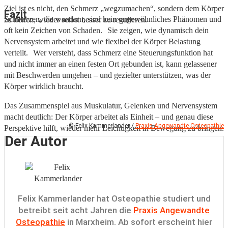
Ziel ist es nicht, den Schmerz „wegzumachen“, sondern dem Körper
Fazit
Schmerzen, die wandern, sind kein ungewöhnliches Phänomen und
zu helfen, wieder selbst besser zu regulieren.
oft kein Zeichen von Schaden. Sie zeigen, wie dynamisch dein
Nervensystem arbeitet und wie flexibel der Körper Belastung
verteilt. Wer versteht, dass Schmerz eine Steuerungsfunktion hat
und nicht immer an einen festen Ort gebunden ist, kann gelassener
mit Beschwerden umgehen – und gezielter unterstützen, was der
Körper wirklich braucht.
Das Zusammenspiel aus Muskulatur, Gelenken und Nervensystem
macht deutlich: Der Körper arbeitet als Einheit – und genau diese
© Felix Kammerlander /
Praxis Angewandte Osteopathie
Perspektive hilft, wieder mehr Leichtigkeit in Bewegung zu bringen.
Der Autor
Felix Kammerlander hat Osteopathie studiert und
betreibt seit acht Jahren die
Praxis Angewandte
Osteopathie
in Marxheim. Ab sofort erscheint hier