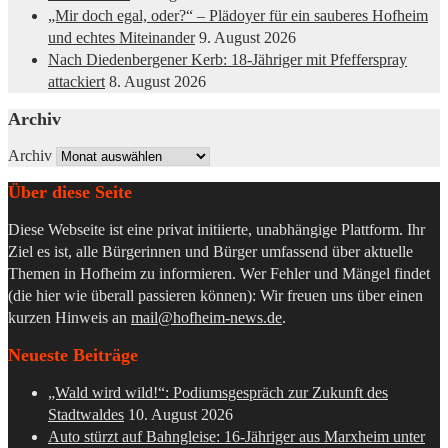
„Mir doch egal, oder?“ – Plädoyer für ein sauberes Hofheim
und echtes Miteinander
9. August 2026
Nach Diedenbergener Kerb: 18-Jähriger mit Pfefferspray
attackiert
8. August 2026
Archiv
Archiv
Über diese Seite
Diese Webseite ist eine privat initiierte, unabhängige Plattform. Ihr
Ziel es ist, alle Bürgerinnen und Bürger umfassend über aktuelle
Themen in Hofheim zu informieren. Wer Fehler und Mängel findet
(die hier wie überall passieren können): Wir freuen uns über einen
kurzen Hinweis an
mail@hofheim-news.de
.
Neueste Beiträge
„Wald wird wild!“: Podiumsgespräch zur Zukunft des
Stadtwaldes
10. August 2026
Auto stürzt auf Bahngleise: 16-Jähriger aus Marxheim unter