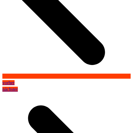
vorher
nächster