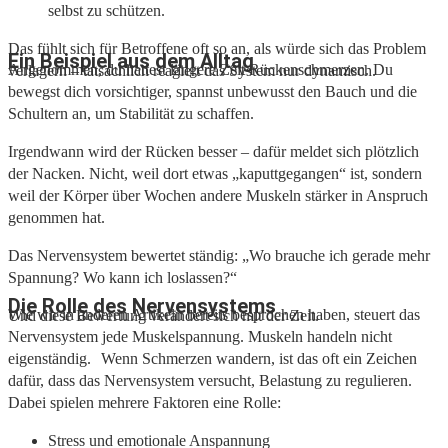
selbst zu schützen.
Das fühlt sich für Betroffene oft so an, als würde sich das Problem
Ein Beispiel aus dem Alltag
Angenommen, du hattest längere Zeit Rückenschmerzen. Du
verlagern – tatsächlich reagiert das System nur dynamisch.
bewegst dich vorsichtiger, spannst unbewusst den Bauch und die
Schultern an, um Stabilität zu schaffen.
Irgendwann wird der Rücken besser – dafür meldet sich plötzlich
der Nacken. Nicht, weil dort etwas „kaputtgegangen“ ist, sondern
weil der Körper über Wochen andere Muskeln stärker in Anspruch
genommen hat.
Das Nervensystem bewertet ständig: „Wo brauche ich gerade mehr
Spannung? Wo kann ich loslassen?“
Die Rolle des Nervensystems
Wie wir in anderen Artikeln bereits besprochen haben, steuert das
Und diese Bewertung verändert sich mit der Zeit.
Nervensystem jede Muskelspannung. Muskeln handeln nicht
eigenständig. Wenn Schmerzen wandern, ist das oft ein Zeichen
dafür, dass das Nervensystem versucht, Belastung zu regulieren.
Dabei spielen mehrere Faktoren eine Rolle:
Stress und emotionale Anspannung