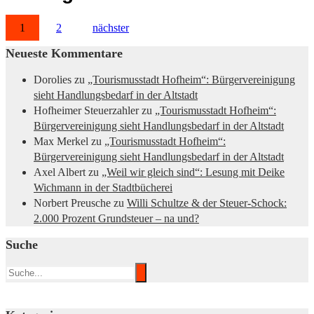
1
2
nächster
Neueste Kommentare
Dorolies
zu
„Tourismusstadt Hofheim“: Bürgervereinigung
sieht Handlungsbedarf in der Altstadt
Hofheimer Steuerzahler
zu
„Tourismusstadt Hofheim“:
Bürgervereinigung sieht Handlungsbedarf in der Altstadt
Max Merkel
zu
„Tourismusstadt Hofheim“:
Bürgervereinigung sieht Handlungsbedarf in der Altstadt
Axel Albert
zu
„Weil wir gleich sind“: Lesung mit Deike
Wichmann in der Stadtbücherei
Norbert Preusche
zu
Willi Schultze & der Steuer-Schock:
2.000 Prozent Grundsteuer – na und?
Suche