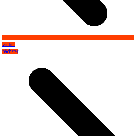
vorher
nächster