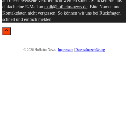
auf dieser Webseite veröffentlicht werden sollen: Schicken Sie uns
einfach eine E-Mail an
mail@hofheim-news.de
. Bitte Namen und
Kontaktdaten nicht vergessen: So können wir uns bei Rückfragen
schnell und einfach melden.
© 2026 Hofheim-News |
Impressum
|
Datenschutzerklärung