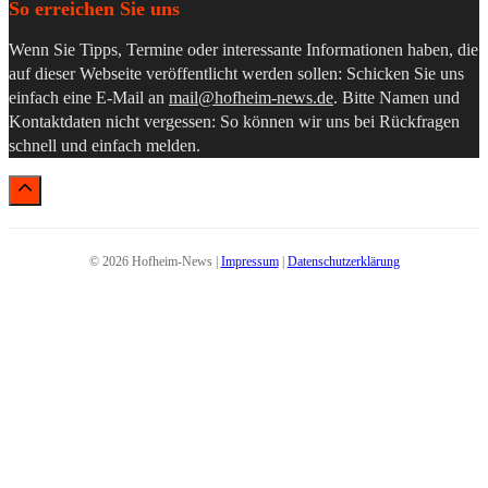
So erreichen Sie uns
Wenn Sie Tipps, Termine oder interessante Informationen haben, die
auf dieser Webseite veröffentlicht werden sollen: Schicken Sie uns
einfach eine E-Mail an
mail@hofheim-news.de
. Bitte Namen und
Kontaktdaten nicht vergessen: So können wir uns bei Rückfragen
schnell und einfach melden.
© 2026 Hofheim-News |
Impressum
|
Datenschutzerklärung