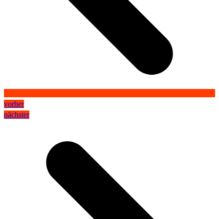
vorher
nächster