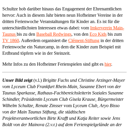
Schultze hob darüber hinaus das Engagement der Ehrenamtlichen
hervor: Auch in diesem Jahr bieten neun Hofheimer Vereine in der
dritten Ferienwoche Veranstaltungen für Kinder an. Es ist für die
unterschiedlichsten Interessen etwas dabei: vom
Imkerverein Main-
Taunus
bis zu den
Baseball Redwings
, von den
Eco Kids
bis zum
TV 1860
. Außerdem organisiert die
Clément-Stiftung
in der dritten
Ferienwoche ein Naturcamp, in dem die Kinder zum Beispiel mit
Erdbrand töpfern wie in der Steinzeit.
Mehr Infos zu den Hofheimer Ferienspielen sind gibt es
hier
.
Unser Bild zeigt
(v.l.)
Brigitte Fuchs und Christine Arzinger-Mayer
vom Lyceum Club Frankfurt Rhein-Main, Susanne Ebert von der
Taunus Sparkasse, Rathaus-Fachbereichsleiterin Soziales Susanne
Schindler, Präsidentin Lyceum Club Gisela Krause, Bürgermeister
Wilhelm Schultze, Renate Zinsser
vom
Lyceum Club, Aryo Bisso
von der Main Taunus Stiftung, die städtischen
Projektverantwortlichen Birte Krafft und Katja Reiter sowie Jens
Boldt von der Mainova (2.v.r.) auf dem Ferienspielgelände an der