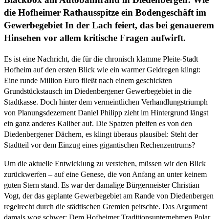
die Hofheimer Rathausspitze ein Bodengeschäft im
Gewerbegebiet In der Lach feiert, das bei genauerem
Hinsehen vor allem kritische Fragen aufwirft.
Es ist eine Nachricht, die für die chronisch klamme Pleite-Stadt
Hofheim auf den ersten Blick wie ein warmer Geldregen klingt:
Eine runde Million Euro fließt nach einem geschickten
Grundstückstausch im Diedenbergener Gewerbegebiet in die
Stadtkasse. Doch hinter dem vermeintlichen Verhandlungstriumph
von Planungsdezernent Daniel Philipp zieht im Hintergrund längst
ein ganz anderes Kaliber auf. Die Spatzen pfeifen es von den
Diedenbergener Dächern, es klingt überaus plausibel: Steht der
Stadtteil vor dem Einzug eines gigantischen Rechenzentrums?
Um die aktuelle Entwicklung zu verstehen, müssen wir den Blick
zurückwerfen – auf eine Genese, die von Anfang an unter keinem
guten Stern stand. Es war der damalige Bürgermeister Christian
Vogt, der das geplante Gewerbegebiet am Rande von Diedenbergen
regelrecht durch die städtischen Gremien peitschte. Das Argument
damals wog schwer: Dem Hofheimer Traditionsunternehmen Polar