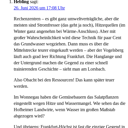
Hebling
sagt:
26. Juni 2026 um 17:08 Uhr
Rechenzentren – es gibt ganz umweltverträgliche, aber die
meisten sind Stromfresser (das geht ja noch), Hitzequellen (im
Winter ganz angenehm bei Wärme-Anschluss). Aber mit
großer Wahrscheinlichkeit wird diese Technik für paar Cent
das Grundwasser wegziehen. Dann muss es über die
Mittelstrecke teurer eingekauft werden – aber der Vogelsberg
läuft auch grad leer Richtung Frankfurt. Die Hanglange und
der Untergrund machen die Gegend zu einer schnell
trainierenden Geschichte – sieht man am Lorsbach.
Also Obacht bei den Ressourcen! Das kann später teuer
werden.
Im Wonnegau haben die Gemüsebauern das Salatpflanzen
eingestellt wegen Hitze und Wassermangel. Wie sehen das die
Hofheimer Landwirte, wenn Wasser im großen Maßstab
abgezogen wird?
Und übrigens: Frankfurt-Höchst ist fast die einzige Gegend in