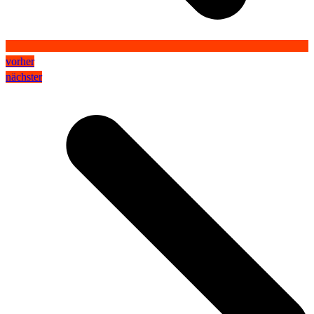
vorher
nächster