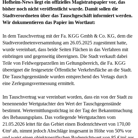
Hofheim-News liegt ein offizielles Magistratspapier vor, das
bisher noch nicht veröffentlicht wurde. Damit sollen die
Stadtverordneten über das Tauschgeschäft informiert werden.
Wir dokumentieren das Papier im Wortlaut:
In dem Tauschvertrag mit der Fa. KGG Gmbh & Co. KG, dem die
Stadtverordnetenversammlung am 26.05.2025 zugestimmt hatte,
wurde vereinbart, dass beide Seiten Flächen in das Verfahren mit
einbringen und gegenseitig übereignen. Die Stadt verkauft dabei
Teile von Feldwegeparzellen im Geltungsbereich, die Fa. KGG
übereignet die festgesetzte Öffentliche Verkehrsfläche an die Stadt.
Die Tauschgegenstände wurden entsprechend des Vertags durch
eine Zerlegungsvermessung ermittelt.
Im Tauschvertrag war vereinbart worden, dass ein von der Stadt zu
benennender Wertgutachter den Wert der Tauschgegenstände
bestimmt. Wertermittlungsstichtag ist der Tag der Bekanntmachung
des Bebauungsplans. Das vorliegende Wertgutachten vom
21.05.2026 leitet für das Gebiet einen Bodenrichtwert von 170,00
€/m² ab, nimmt jedoch Abschläge insgesamt in Höhe von 50% vor
und weist einen objektspezifischen Bodenrichtwert von 85 €/m² aus.