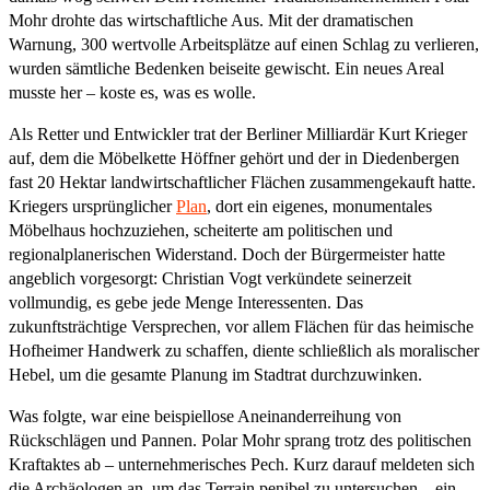
Mohr drohte das wirtschaftliche Aus. Mit der dramatischen
Warnung, 300 wertvolle Arbeitsplätze auf einen Schlag zu verlieren,
wurden sämtliche Bedenken beiseite gewischt. Ein neues Areal
musste her – koste es, was es wolle.
Als Retter und Entwickler trat der Berliner Milliardär Kurt Krieger
auf, dem die Möbelkette Höffner gehört und der in Diedenbergen
fast 20 Hektar landwirtschaftlicher Flächen zusammengekauft hatte.
Kriegers ursprünglicher
Plan
, dort ein eigenes, monumentales
Möbelhaus hochzuziehen, scheiterte am politischen und
regionalplanerischen Widerstand. Doch der Bürgermeister hatte
angeblich vorgesorgt: Christian Vogt verkündete seinerzeit
vollmundig, es gebe jede Menge Interessenten. Das
zukunftsträchtige Versprechen, vor allem Flächen für das heimische
Hofheimer Handwerk zu schaffen, diente schließlich als moralischer
Hebel, um die gesamte Planung im Stadtrat durchzuwinken.
Was folgte, war eine beispiellose Aneinanderreihung von
Rückschlägen und Pannen. Polar Mohr sprang trotz des politischen
Kraftaktes ab – unternehmerisches Pech. Kurz darauf meldeten sich
die Archäologen an, um das Terrain penibel zu untersuchen – ein