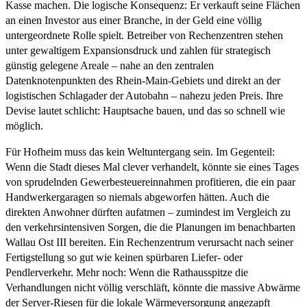
Kasse machen. Die logische Konsequenz: Er verkauft seine Flächen
an einen Investor aus einer Branche, in der Geld eine völlig
untergeordnete Rolle spielt. Betreiber von Rechenzentren stehen
unter gewaltigem Expansionsdruck und zahlen für strategisch
günstig gelegene Areale – nahe an den zentralen
Datenknotenpunkten des Rhein-Main-Gebiets und direkt an der
logistischen Schlagader der Autobahn – nahezu jeden Preis. Ihre
Devise lautet schlicht: Hauptsache bauen, und das so schnell wie
möglich.
Für Hofheim muss das kein Weltuntergang sein. Im Gegenteil:
Wenn die Stadt dieses Mal clever verhandelt, könnte sie eines Tages
von sprudelnden Gewerbesteuereinnahmen profitieren, die ein paar
Handwerkergaragen so niemals abgeworfen hätten. Auch die
direkten Anwohner dürften aufatmen – zumindest im Vergleich zu
den verkehrsintensiven Sorgen, die die Planungen im benachbarten
Wallau Ost III bereiten. Ein Rechenzentrum verursacht nach seiner
Fertigstellung so gut wie keinen spürbaren Liefer- oder
Pendlerverkehr. Mehr noch: Wenn die Rathausspitze die
Verhandlungen nicht völlig verschläft, könnte die massive Abwärme
der Server-Riesen für die lokale Wärmeversorgung angezapft