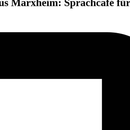
us Marxheim: Sprachcafé fü