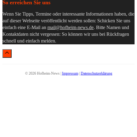
So erreichen Sie uns
Wenn Sie Tipps, Termine oder interessante Informationen haben, die
auf dieser Webseite veröffentlicht werden sollen: Schicken Sie uns
einfach eine E-Mail an
mail@hofheim-news.de
. Bitte Namen und
Kontaktdaten nicht vergessen: So können wir uns bei Rückfragen
schnell und einfach melden.
© 2026 Hofheim-News |
Impressum
|
Datenschutzerklärung