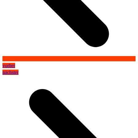
vorher
nächster