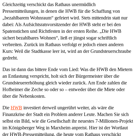
Gleichzeitig verschickt das Rathaus unermüdlich
Pressemitteilungen, in denen die HWB für die Schaffung von
„bezahlbarem Wohnraum“ gefeiert wird. Stets mittendrin statt nur
dabei: Als Aufsichtsratsvorsitzender der HWB steht er bei den
Spatenstichen und Richtfesten in der ersten Reihe. „Die HWB
sichert bezahlbares Wohnen“, ließ er jüngst sogar schriftlich
verbreiten. Zurück im Rathaus verfolgt er jedoch einen anderen
Kurs: Weil die Stadtkasse leer ist, wird an der Grundsteuerschraube
gedreht.
Das ist dann das bittere Ende vom Lied: Was die HWB den Mietern
an Entlastung verspricht, holt sich der Bürgermeister über die
Grundsteuererhöhung gleich wieder zurück. Am Ende zahlen die
Hofheimer die Zeche so oder so – entweder über die Miete oder
über die Nebenkosten.
Die
HWB
investiert derweil ungerührt weiter, als wäre die
Finanzkrise der Stadt ein Problem anderer Leute. Machen Sie sich
selbst ein Bild, wie die Gesellschaft ihr neuestes 7-Millionen-Projekt
im Königsberger Weg in Marxheim anpreist. Hier ist der Wortlaut
der HWB-Pressemitteilung, die heute vom Rathaus verschickt