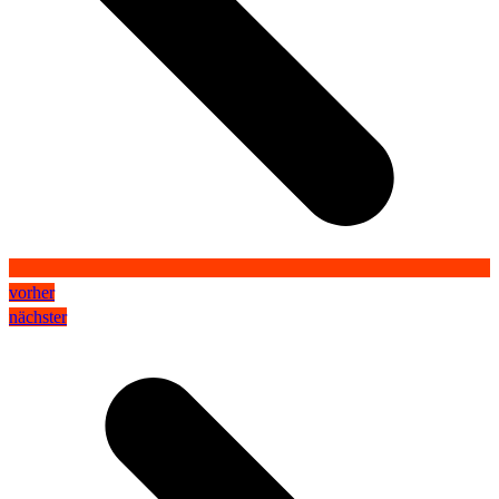
vorher
nächster