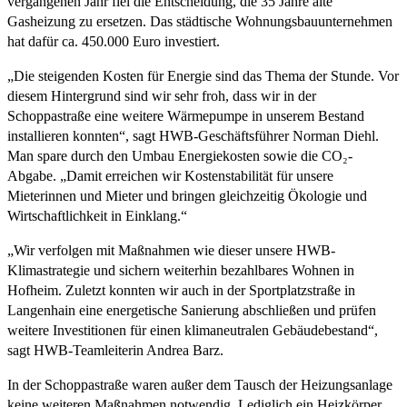
vergangenen Jahr fiel die Entscheidung, die 35 Jahre alte
Gasheizung zu ersetzen. Das städtische Wohnungsbauunternehmen
hat dafür ca. 450.000 Euro investiert.
„Die steigenden Kosten für Energie sind das Thema der Stunde. Vor
diesem Hintergrund sind wir sehr froh, dass wir in der
Schoppastraße eine weitere Wärmepumpe in unserem Bestand
installieren konnten“, sagt HWB-Geschäftsführer Norman Diehl.
Man spare durch den Umbau Energiekosten sowie die CO₂-
Abgabe. „Damit erreichen wir Kostenstabilität für unsere
Mieterinnen und Mieter und bringen gleichzeitig Ökologie und
Wirtschaftlichkeit in Einklang.“
„Wir verfolgen mit Maßnahmen wie dieser unsere HWB-
Klimastrategie und sichern weiterhin bezahlbares Wohnen in
Hofheim. Zuletzt konnten wir auch in der Sportplatzstraße in
Langenhain eine energetische Sanierung abschließen und prüfen
weitere Investitionen für einen klimaneutralen Gebäudebestand“,
sagt HWB-Teamleiterin Andrea Barz.
In der Schoppastraße waren außer dem Tausch der Heizungsanlage
keine weiteren Maßnahmen notwendig. Lediglich ein Heizkörper