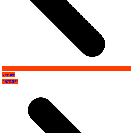
vorher
nächster