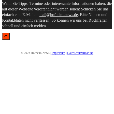
Wenn Sie Tipps, Termine oder interessante Informationen haben, die
auf dieser Webseite veröffentlicht werden sollen: Schicken Sie uns
einfach eine E-Mail an
mail@hofheim-news.de
. Bitte Namen und
Kontaktdaten nicht vergessen: So können wir uns bei Rückfragen
schnell und einfach melden.
© 2026 Hofheim-News |
Impressum
|
Datenschutzerklärung