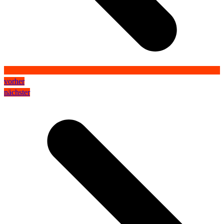
vorher
nächster