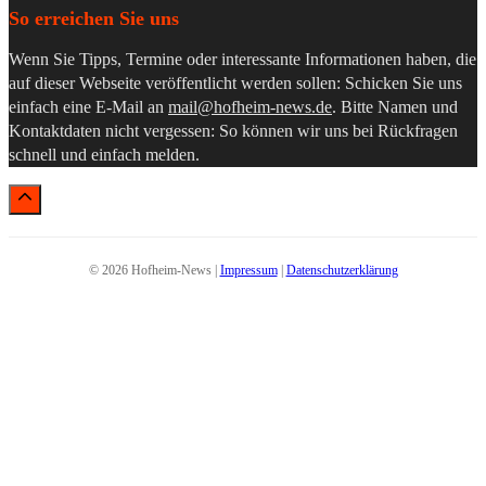
So erreichen Sie uns
Wenn Sie Tipps, Termine oder interessante Informationen haben, die
auf dieser Webseite veröffentlicht werden sollen: Schicken Sie uns
einfach eine E-Mail an
mail@hofheim-news.de
. Bitte Namen und
Kontaktdaten nicht vergessen: So können wir uns bei Rückfragen
schnell und einfach melden.
© 2026 Hofheim-News |
Impressum
|
Datenschutzerklärung