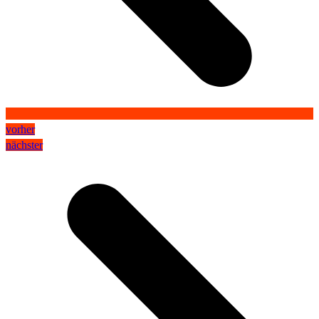
vorher
nächster