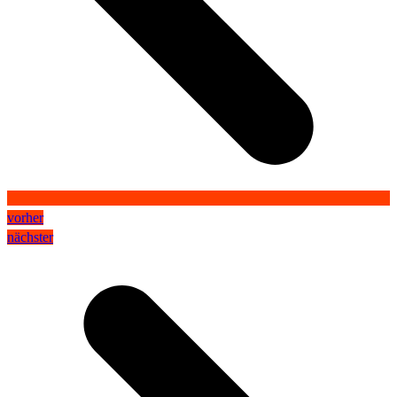
vorher
nächster