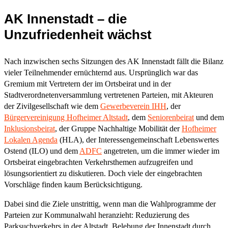
AK Innenstadt – die
Unzufriedenheit wächst
Nach inzwischen sechs Sitzungen des AK Innenstadt fällt die Bilanz
vieler Teilnehmender ernüchternd aus. Ursprünglich war das
Gremium mit Vertretern der im Ortsbeirat und in der
Stadtverordnetenversammlung vertretenen Parteien, mit Akteuren
der Zivilgesellschaft wie dem
Gewerbeverein IHH
, der
Bürgervereinigung Hofheimer Altstadt
, dem
Seniorenbeirat
und dem
Inklusionsbeirat
, der Gruppe Nachhaltige Mobilität der
Hofheimer
Lokalen Agenda
(HLA), der Interessengemeinschaft Lebenswertes
Ostend (ILO) und dem
ADFC
angetreten, um die immer wieder im
Ortsbeirat eingebrachten Verkehrsthemen aufzugreifen und
lösungsorientiert zu diskutieren. Doch viele der eingebrachten
Vorschläge finden kaum Berücksichtigung.
Dabei sind die Ziele unstrittig, wenn man die Wahlprogramme der
Parteien zur Kommunalwahl heranzieht: Reduzierung des
Parksuchverkehrs in der Altstadt, Belebung der Innenstadt durch