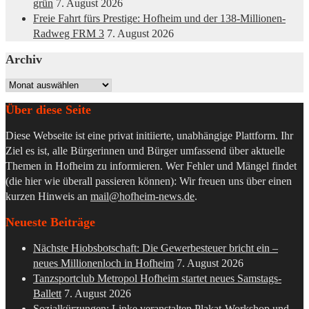
grün
7. August 2026
Freie Fahrt fürs Prestige: Hofheim und der 138-Millionen-
Radweg FRM 3
7. August 2026
Archiv
Archiv
Über diese Seite
Diese Webseite ist eine privat initiierte, unabhängige Plattform. Ihr
Ziel es ist, alle Bürgerinnen und Bürger umfassend über aktuelle
Themen in Hofheim zu informieren. Wer Fehler und Mängel findet
(die hier wie überall passieren können): Wir freuen uns über einen
kurzen Hinweis an
mail@hofheim-news.de
.
Neueste Beiträge
Nächste Hiobsbotschaft: Die Gewerbesteuer bricht ein –
neues Millionenloch in Hofheim
7. August 2026
Tanzsportclub Metropol Hofheim startet neues Samstags-
Ballett
7. August 2026
Sozialkürzungen: Linke veranstalten Plakat-Workshop und