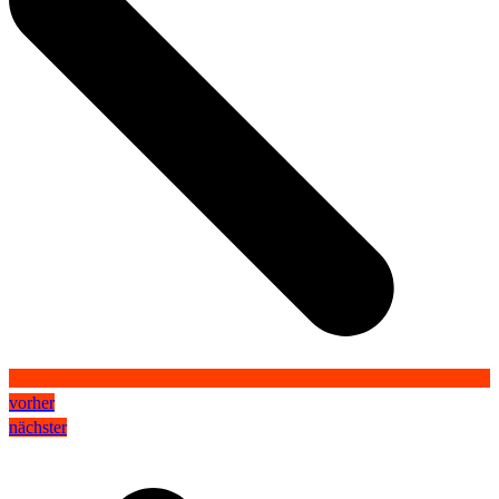
vorher
nächster