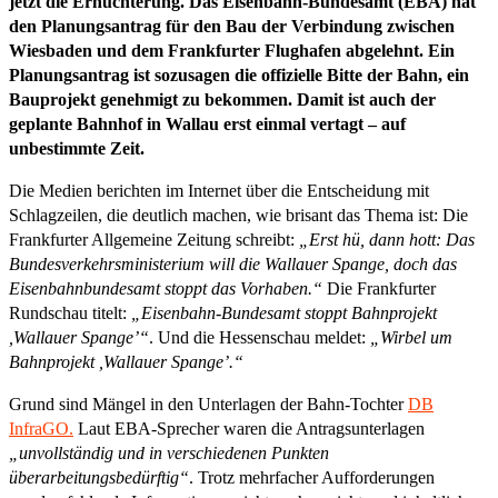
jetzt die Ernüchterung. Das Eisenbahn-Bundesamt (EBA) hat
den Planungsantrag für den Bau der Verbindung zwischen
Wiesbaden und dem Frankfurter Flughafen abgelehnt. Ein
Planungsantrag ist sozusagen die offizielle Bitte der Bahn, ein
Bauprojekt genehmigt zu bekommen. Damit ist auch der
geplante Bahnhof in Wallau erst einmal vertagt – auf
unbestimmte Zeit.
Die Medien berichten im Internet über die Entscheidung mit
Schlagzeilen, die deutlich machen, wie brisant das Thema ist: Die
Frankfurter Allgemeine Zeitung schreibt:
„Erst hü, dann hott: Das
Bundesverkehrsministerium will die Wallauer Spange, doch das
Eisenbahnbundesamt stoppt das Vorhaben.“
Die Frankfurter
Rundschau titelt:
„Eisenbahn-Bundesamt stoppt Bahnprojekt
,Wallauer Spange’“
. Und die Hessenschau meldet:
„Wirbel um
Bahnprojekt ,Wallauer Spange’.“
Grund sind Mängel in den Unterlagen der Bahn-Tochter
DB
InfraGO.
Laut EBA-Sprecher waren die Antragsunterlagen
„unvollständig und in verschiedenen Punkten
überarbeitungsbedürftig“
. Trotz mehrfacher Aufforderungen