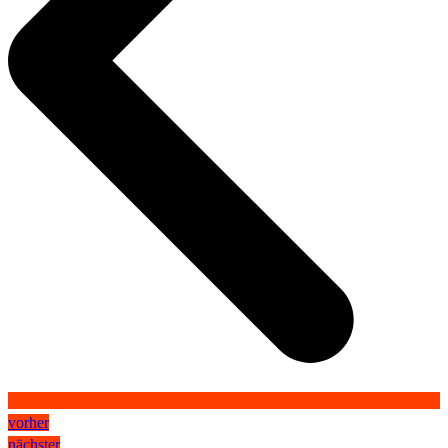
vorher
nächster