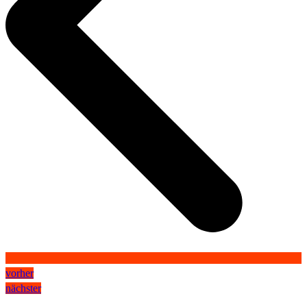
vorher
nächster