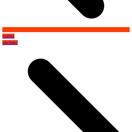
vorher
nächster