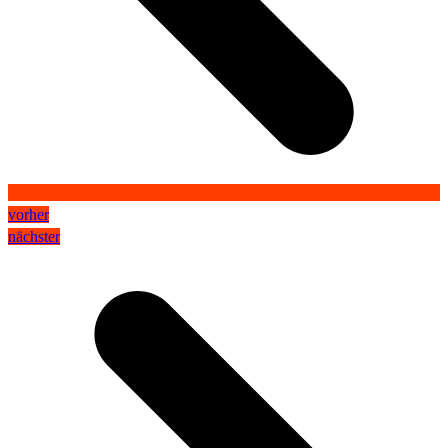
vorher
nächster