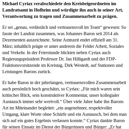
Michael Cyriax verabschiedete den Kreisbeigeordneten im
Landratsamt in Hofheim und würdigte ihn auch in seiner Art,
Verantwortung zu tragen und Zusammenarbeit zu prägen.
Er sei „genau, verlässlich und vertrauensvoll im Team“ gewesen: So
fasste der Landrat zusammen, was Johannes Baron seit 2014 als
Dezernenten auszeichnete. Seine Amtszeit endet offiziell am 31.
März; inhaltlich prägte er unter anderem die Felder Arbeit, Soziales
und Verkehr. In der Feierstunde blickten neben Cyriax auch
Regierungspräsident Professor Dr. Jan Hilligardt und der FDP-
Fraktionsvorsitzende im Kreistag, Dirk Westedt, auf Stationen und
Leistungen Barons zurück.
Er habe Baron in der jahrelangen, vertrauensvollen Zusammenarbeit
auch persönlich hoch geschätzt, so Cyriax: „Für mich waren sein
kritischer Blick, sein konstruktiver Kommentar, unser kollegialer
Austausch immer sehr wertvoll.“ Über viele Jahre habe ihn Barons
Art im Miteinander begleitet: „ein angenehmer, respektvoller
Umgang, klare Worte ohne Schärfe und ein Austausch, bei dem man
sich auf ein gutes Ergebnis verlassen konnte.“ Cyriax dankte Baron
für seinen Einsatz im Dienst der Bürgerinnen und Bürger: „Er hat