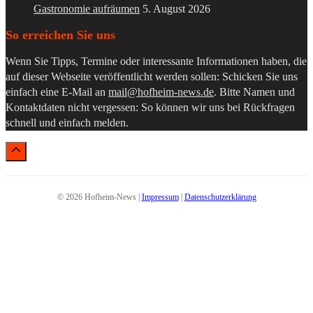
Gastronomie aufräumen
5. August 2026
So erreichen Sie uns
Wenn Sie Tipps, Termine oder interessante Informationen haben, die
auf dieser Webseite veröffentlicht werden sollen: Schicken Sie uns
einfach eine E-Mail an
mail@hofheim-news.de
. Bitte Namen und
Kontaktdaten nicht vergessen: So können wir uns bei Rückfragen
schnell und einfach melden.
© 2026 Hofheim-News |
Impressum
|
Datenschutzerklärung