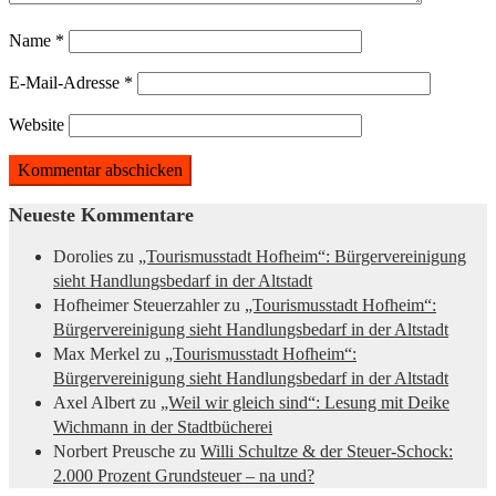
Name
*
E-Mail-Adresse
*
Website
Neueste Kommentare
Dorolies
zu
„Tourismusstadt Hofheim“: Bürgervereinigung
sieht Handlungsbedarf in der Altstadt
Hofheimer Steuerzahler
zu
„Tourismusstadt Hofheim“:
Bürgervereinigung sieht Handlungsbedarf in der Altstadt
Max Merkel
zu
„Tourismusstadt Hofheim“:
Bürgervereinigung sieht Handlungsbedarf in der Altstadt
Axel Albert
zu
„Weil wir gleich sind“: Lesung mit Deike
Wichmann in der Stadtbücherei
Norbert Preusche
zu
Willi Schultze & der Steuer-Schock:
2.000 Prozent Grundsteuer – na und?