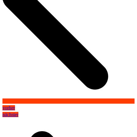
vorher
nächster