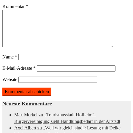
Kommentar
*
Name
*
E-Mail-Adresse
*
Website
Neueste Kommentare
Max Merkel
zu
„Tourismusstadt Hofheim“:
Bürgervereinigung sieht Handlungsbedarf in der Altstadt
Axel Albert
zu
„Weil wir gleich sind“: Lesung mit Deike