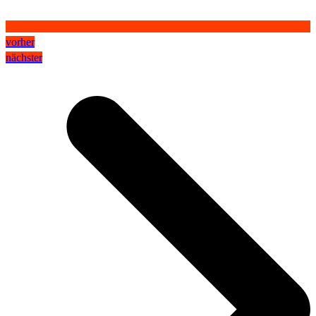
vorher
nächster