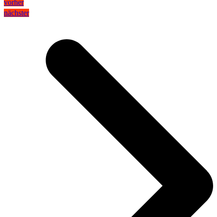
vorher
nächster