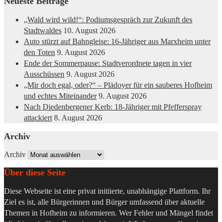
Neueste Beiträge
„Wald wird wild!“: Podiumsgespräch zur Zukunft des
Stadtwaldes
10. August 2026
Auto stürzt auf Bahngleise: 16-Jähriger aus Marxheim unter
den Toten
9. August 2026
Ende der Sommerpause: Stadtverordnete tagen in vier
Ausschüssen
9. August 2026
„Mir doch egal, oder?“ – Plädoyer für ein sauberes Hofheim
und echtes Miteinander
9. August 2026
Nach Diedenbergener Kerb: 18-Jähriger mit Pfefferspray
attackiert
8. August 2026
Archiv
Archiv
Über diese Seite
Diese Webseite ist eine privat initiierte, unabhängige Plattform. Ihr
Ziel es ist, alle Bürgerinnen und Bürger umfassend über aktuelle
Themen in Hofheim zu informieren. Wer Fehler und Mängel findet