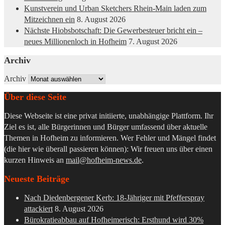
Kunstverein und Urban Sketchers Rhein-Main laden zum
Mitzeichnen ein
8. August 2026
Nächste Hiobsbotschaft: Die Gewerbesteuer bricht ein –
neues Millionenloch in Hofheim
7. August 2026
Archiv
Archiv
Über diese Seite
Diese Webseite ist eine privat initiierte, unabhängige Plattform. Ihr
Ziel es ist, alle Bürgerinnen und Bürger umfassend über aktuelle
Themen in Hofheim zu informieren. Wer Fehler und Mängel findet
(die hier wie überall passieren können): Wir freuen uns über einen
kurzen Hinweis an
mail@hofheim-news.de
.
Neueste Beiträge
Nach Diedenbergener Kerb: 18-Jähriger mit Pfefferspray
attackiert
8. August 2026
Bürokratieabbau auf Hofheimerisch: Ersthund wird 30%