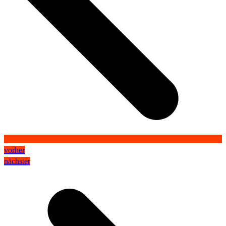
vorher
nächster