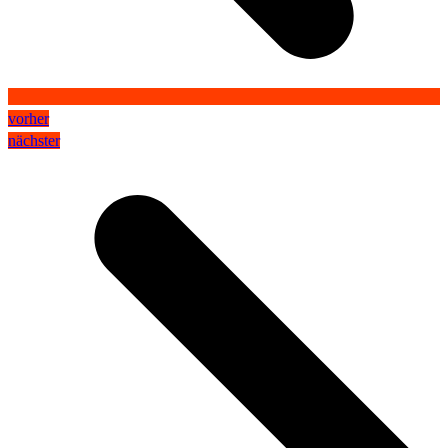
vorher
nächster