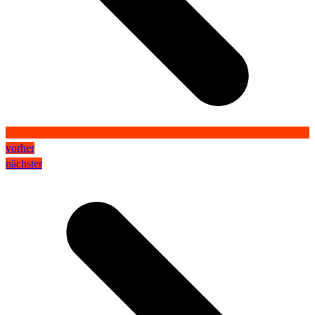
vorher
nächster