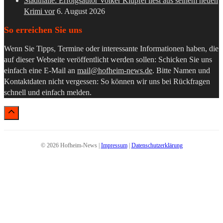
Stadthalle: Erfolgsautor Volker Klüpfel liest aus seinem neuen
Krimi vor
6. August 2026
So erreichen Sie uns
Wenn Sie Tipps, Termine oder interessante Informationen haben, die
auf dieser Webseite veröffentlicht werden sollen: Schicken Sie uns
einfach eine E-Mail an
mail@hofheim-news.de
. Bitte Namen und
Kontaktdaten nicht vergessen: So können wir uns bei Rückfragen
schnell und einfach melden.
© 2026 Hofheim-News |
Impressum
|
Datenschutzerklärung