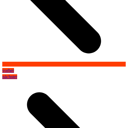
vorher
nächster