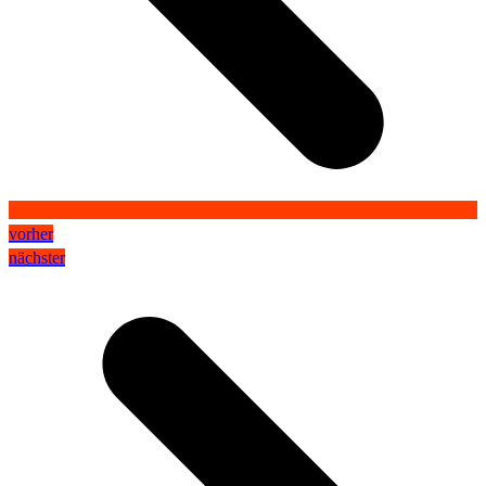
vorher
nächster