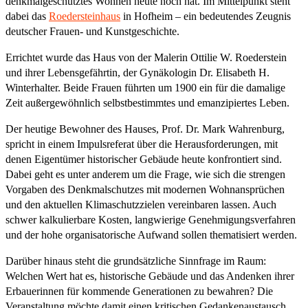
denkmalgeschütztes Wohnen heute noch hat. Im Mittelpunkt steht
dabei das
Roedersteinhaus
in Hofheim – ein bedeutendes Zeugnis
deutscher Frauen- und Kunstgeschichte.
Errichtet wurde das Haus von der Malerin Ottilie W. Roederstein
und ihrer Lebensgefährtin, der Gynäkologin Dr. Elisabeth H.
Winterhalter. Beide Frauen führten um 1900 ein für die damalige
Zeit außergewöhnlich selbstbestimmtes und emanzipiertes Leben.
Der heutige Bewohner des Hauses, Prof. Dr. Mark Wahrenburg,
spricht in einem Impulsreferat über die Herausforderungen, mit
denen Eigentümer historischer Gebäude heute konfrontiert sind.
Dabei geht es unter anderem um die Frage, wie sich die strengen
Vorgaben des Denkmalschutzes mit modernen Wohnansprüchen
und den aktuellen Klimaschutzzielen vereinbaren lassen. Auch
schwer kalkulierbare Kosten, langwierige Genehmigungsverfahren
und der hohe organisatorische Aufwand sollen thematisiert werden.
Darüber hinaus steht die grundsätzliche Sinnfrage im Raum:
Welchen Wert hat es, historische Gebäude und das Andenken ihrer
Erbauerinnen für kommende Generationen zu bewahren? Die
Veranstaltung möchte damit einen kritischen Gedankenaustausch