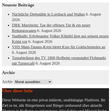
Neueste Beiträge
Nächtliche Diebstähle in Lorsbach und Wallau
6. August
2026
DRK Marxheim: Tag der offenen Tür & ein neuer
Rettungswagen
6. August 2026
Stadthalle: Erfolgsautor Volker Klüpfel liest aus seinem neuen
Krimi vor
6. August 2026
VHS Main-Taunus-Kreis bietet Kurs für Goldschmieden an
6. August 2026
Turnabteilung des TV 1860 Hofheim veranstaltet Flohmarkt
mit Turnercafé
6. August 2026
Archiv
Archiv
Über diese Seite
Diese Webseite ist eine privat initiierte, unabhängige Plattform. Ihr
Ziel es ist, alle Bürgerinnen und Bürger umfassend über aktuelle
Themen in Hofheim zu informieren. Wer Fehler und Mängel findet