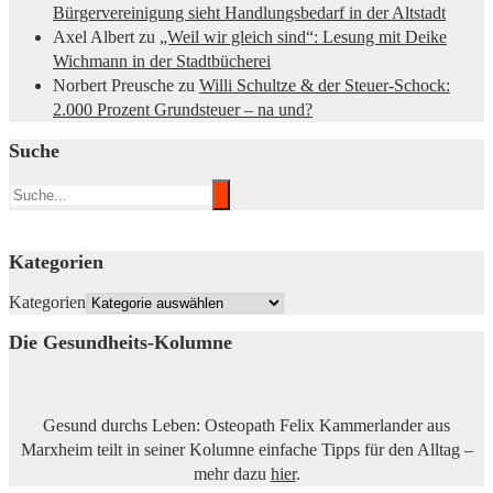
Bürgervereinigung sieht Handlungsbedarf in der Altstadt
Axel Albert
zu
„Weil wir gleich sind“: Lesung mit Deike
Wichmann in der Stadtbücherei
Norbert Preusche
zu
Willi Schultze & der Steuer-Schock:
2.000 Prozent Grundsteuer – na und?
Suche
Kategorien
Kategorien
Die Gesundheits-Kolumne
Gesund durchs Leben: Osteopath Felix Kammerlander aus
Marxheim teilt in seiner Kolumne einfache Tipps für den Alltag –
mehr dazu
hier
.