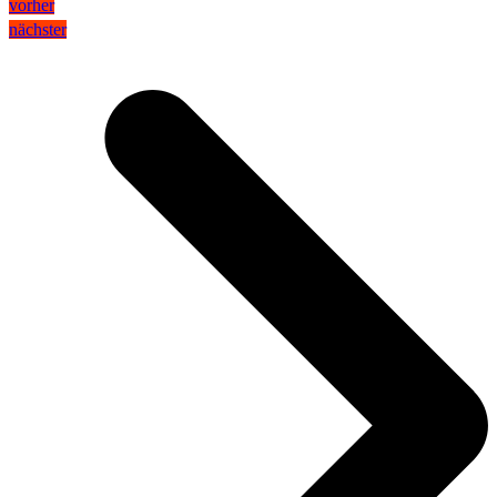
vorher
nächster