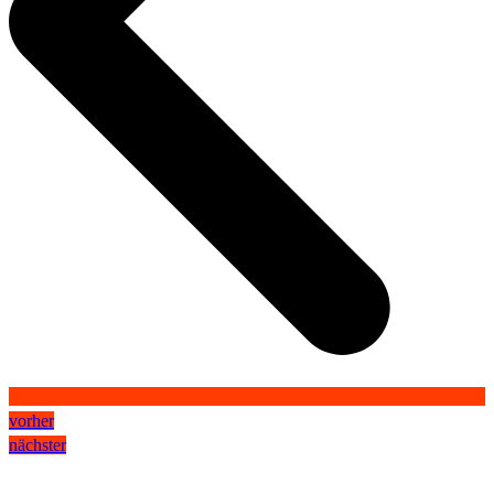
vorher
nächster