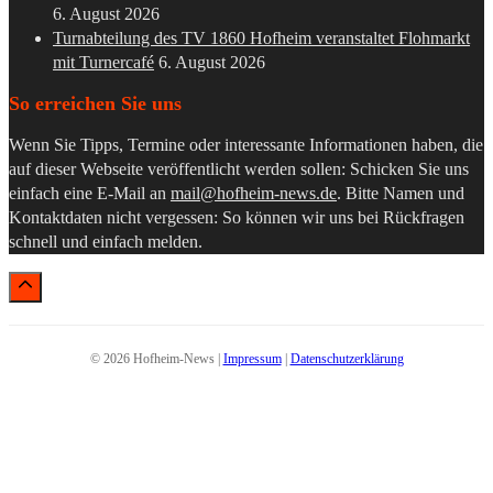
6. August 2026
Turnabteilung des TV 1860 Hofheim veranstaltet Flohmarkt
mit Turnercafé
6. August 2026
So erreichen Sie uns
Wenn Sie Tipps, Termine oder interessante Informationen haben, die
auf dieser Webseite veröffentlicht werden sollen: Schicken Sie uns
einfach eine E-Mail an
mail@hofheim-news.de
. Bitte Namen und
Kontaktdaten nicht vergessen: So können wir uns bei Rückfragen
schnell und einfach melden.
© 2026 Hofheim-News |
Impressum
|
Datenschutzerklärung