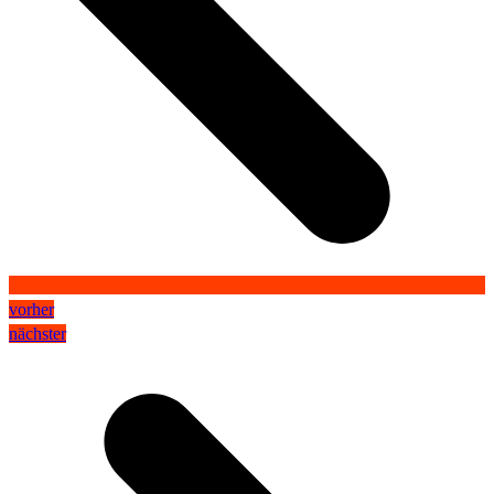
vorher
nächster