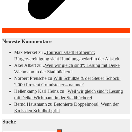
Neueste Kommentare
Max Merkel
zu
„Tourismusstadt Hofheim“:
Bürgervereinigung sieht Handlungsbedarf in der Altstadt
Axel Albert
zu
„Weil wir gleich sind“: Lesung mit Deike
Wichmann in der Stadtbücherei
Norbert Preusche
zu
Willi Schultze & der Steuer-Schock:
2.000 Prozent Grundsteuer – na und?
Hellenkamp Karl Heinz
zu
„Weil wir gleich sind“: Lesung
mit Deike Wichmann in der Stadtbücherei
Bernd Hausmann
zu
Betonierte Doppelmoral: Wenn der
Kreis den Schulhof grillt
Suche