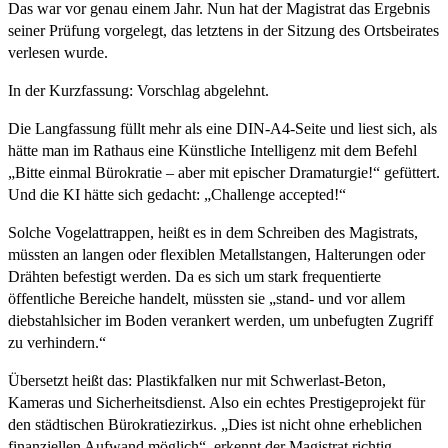
Das war vor genau einem Jahr. Nun hat der Magistrat das Ergebnis
seiner Prüfung vorgelegt, das letztens in der Sitzung des Ortsbeirates
verlesen wurde.
In der Kurzfassung: Vorschlag abgelehnt.
Die Langfassung füllt mehr als eine DIN-A4-Seite und liest sich, als
hätte man im Rathaus eine Künstliche Intelligenz mit dem Befehl
„Bitte einmal Bürokratie – aber mit epischer Dramaturgie!“ gefüttert.
Und die KI hätte sich gedacht: „Challenge accepted!“
Solche Vogelattrappen, heißt es in dem Schreiben des Magistrats,
müssten an langen oder flexiblen Metallstangen, Halterungen oder
Drähten befestigt werden. Da es sich um stark frequentierte
öffentliche Bereiche handelt, müssten sie „stand- und vor allem
diebstahlsicher im Boden verankert werden, um unbefugten Zugriff
zu verhindern.“
Übersetzt heißt das: Plastikfalken nur mit Schwerlast-Beton,
Kameras und Sicherheitsdienst. Also ein echtes Prestigeprojekt für
den städtischen Bürokratiezirkus. „Dies ist nicht ohne erheblichen
finanziellen Aufwand möglich“, erkennt der Magistrat richtig.