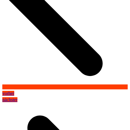
vorher
nächster